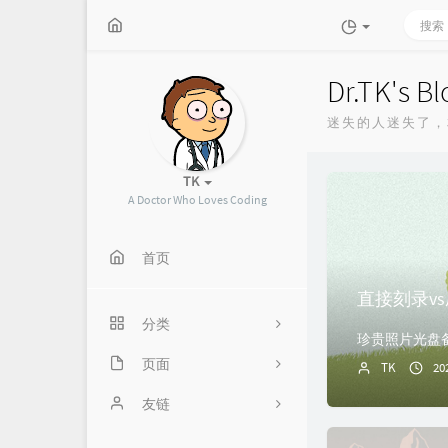
Dr.TK's Bl
迷失的人迷失了，
TK
A Doctor Who Loves Coding
首页
直接刻录v
分类
页面
1
TK
20
关于
友链
17
时光机
milai
0