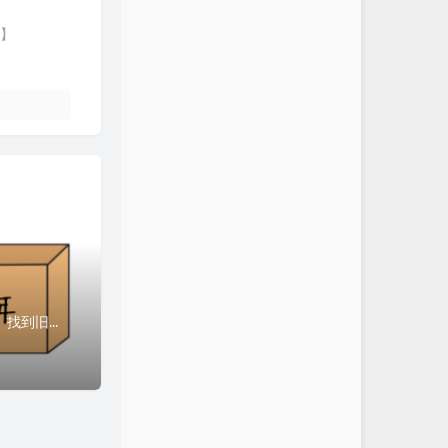
哩】
一、前言近日在整理以前拍的照片，想做一本相册，中间遇到了许多坑，记录一下。二、找到旧照片原图首先是找到旧的照片，由于换了好几部手机，从红米K20Pro→K...