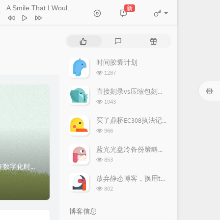
A Smile That I Would Never See Again
新
- Kitti Kuremanee
Ticket (Day Trip)
Chookiat Sakveerakul / August Band
A Smile That I Would Never See
热
最
随
ain
Kitti Kuremanee
Playground
Kitti Kuremanee
门
新
机
文
评
文
时间胶囊计划
Old Chinese Song
Kitti Kuremanee
章
论
章
浏
1287
淤青
刘昊霖
览
次
直接刻录vs压缩包刻录技术对比与风险评估
我可以坐你旁边吗
厘小白
数:
浏
1043
For You To Be Here
Tom Rosenthal
览
次
买了鼎桥EC308执法记录仪
情人知己
叶蒨文
数:
浏
966
览
当初就不该学php
黄灰红
次
蓝光光盘冷备份策略分析
数:
浏
853
珍贵照片光盘备份方案深度研究报告：直接刻录vs压缩包刻录技术对比与风险评估引言在数字化时代，珍贵照片的长期保存已成为每个家庭面临的重要挑战。面对1000张...
览
次
放弃静态博客，换用typecho
数:
浏
802
览
次
博客信息
数: