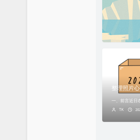
整理照片心
TK
20