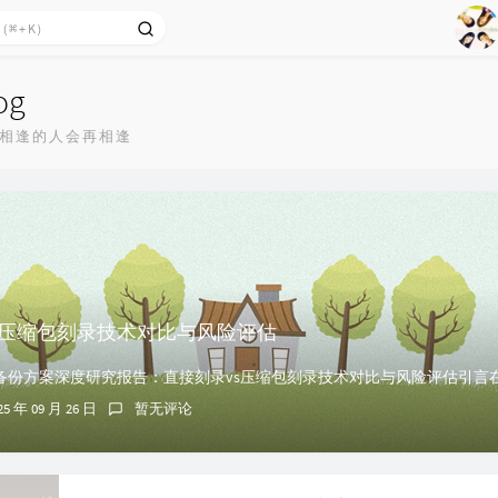
1
2
og
Ag
3
相逢的人会再相逢
4
5
6
7
8
9
s压缩包刻录技术对比与风险评估
25 年 09 月 26 日
暂无评论