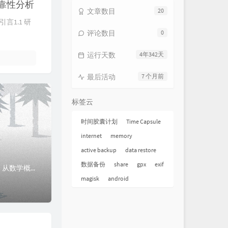
靠性分析
文章数目
20
1.1 研
评论数目
0
运行天数
4年342天
最后活动
7 个月前
标签云
时间胶囊计划
Time Capsule
internet
memory
active backup
data restore
数据备份
share
gpx
exif
摘要本研究针对2010-2020年照片（每年30-50GB）的蓝光光盘冷备份策略进行深入分析，从数学概率角度系统比较"每年单张50GB光盘"与"每2-3年...
magisk
android