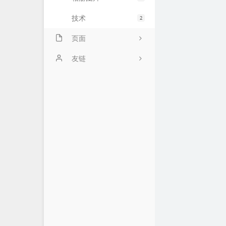
技术
2
页面
关于
友链
时光机
milai