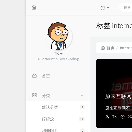
标签 inter
首页
intern
TK
A Doctor Who Loves Coding
首页
原来互联网
分类
默认分类
1
TK
20
碎碎念
17
相册图片
0