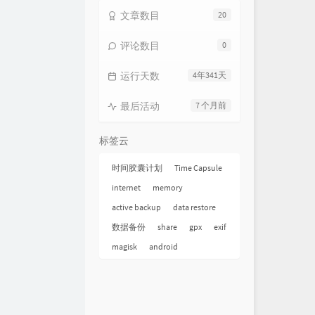
文章数目
20
评论数目
0
运行天数
4年341天
最后活动
7 个月前
标签云
时间胶囊计划
Time Capsule
internet
memory
active backup
data restore
数据备份
share
gpx
exif
magisk
android