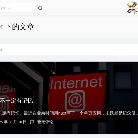
1
2
net 下的文章
Ag
3
4
5
et
6
7
8
9
不一定有记忆
25 年 08 月 10 日
暂无评论