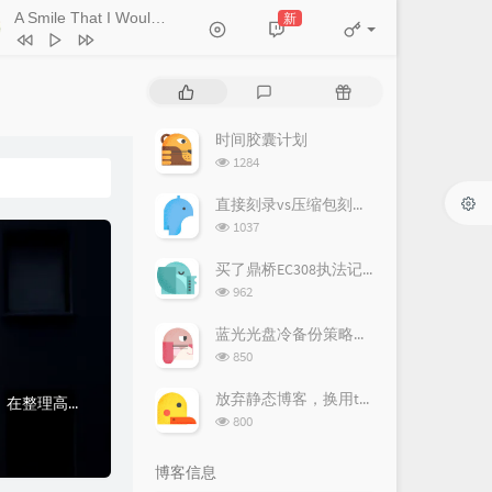
A Smile That I Would Never See Again
新
- Kitti Kuremanee
Ticket (Day Trip)
Chookiat Sakveerakul / August Band
A Smile That I Would Never See
热
最
随
ain
Kitti Kuremanee
Playground
Kitti Kuremanee
门
新
机
文
评
文
时间胶囊计划
Old Chinese Song
Kitti Kuremanee
章
论
章
浏
1284
淤青
刘昊霖
览
次
直接刻录vs压缩包刻录技术对比与风险评估
我可以坐你旁边吗
厘小白
数:
浏
1037
For You To Be Here
Tom Rosenthal
览
次
买了鼎桥EC308执法记录仪
情人知己
叶蒨文
数:
浏
962
览
当初就不该学php
黄灰红
次
蓝光光盘冷备份策略分析
数:
浏
850
览
次
放弃静态博客，换用typecho
原来互联网不一定有记忆。最近在业余时间用nuxt写了一个单页应用，主题就是纪念册，在整理高中、大学相册的时候，感触挺深的，14年弹指一挥间，很庆幸当时拍了...
数:
浏
800
览
次
博客信息
数: